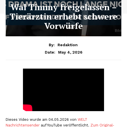
Wal Timmy freigelassen –
Tierärztin erhebt schwere
Vorwürfe
By:
Redaktion
May 4, 2026
Date:
Dieses Video wurde am 04.05.2026 von
WELT
Nachrichtensender
auf YouTube veröffentlicht.
Zum Original-