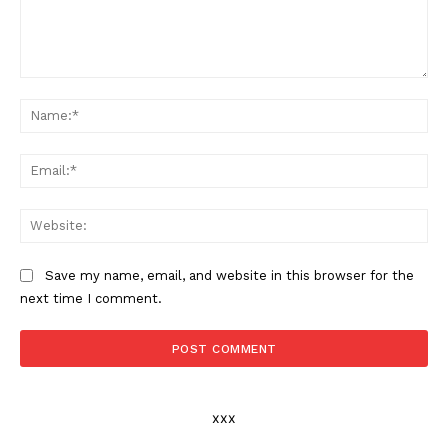
Comment:
Na
Ema
Web
Save my name, email, and website in this browser for the
next time I comment.
xxx