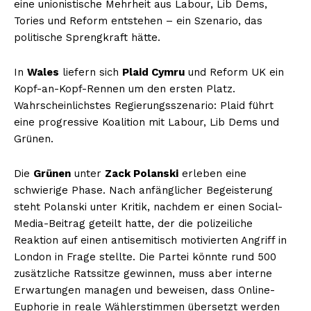
eine unionist­ische Mehrheit aus Labour, Lib Dems,
Tories und Reform entstehen – ein Szenario, das
politische Sprengkraft hätte.
In
Wales
liefern sich
Plaid Cymru
und Reform UK ein
Kopf-an-Kopf-Rennen um den ersten Platz.
Wahrscheinlichstes Regierungsszenario: Plaid führt
eine progressive Koalition mit Labour, Lib Dems und
Grünen.
Die
Grünen
unter
Zack Polanski
erleben eine
schwierige Phase. Nach anfänglicher Begeisterung
steht Polanski unter Kritik, nachdem er einen Social-
Media-Beitrag geteilt hatte, der die polizeiliche
Reaktion auf einen antisemitisch motivierten Angriff in
London in Frage stellte. Die Partei könnte rund 500
zusätzliche Ratssitze gewinnen, muss aber interne
Erwartungen managen und beweisen, dass Online-
Euphorie in reale Wählerstimmen übersetzt werden