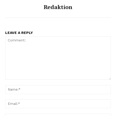
Redaktion
LEAVE A REPLY
Comment:
Na
Ema