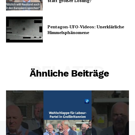
statt großer Lösung?
Pentagon-UFO-Videos: Unerklärliche
Himmelsphänomene
RELATED
Ähnliche Beiträge