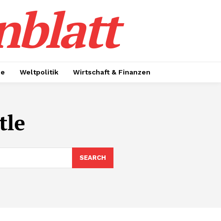
nblatt
ie
Weltpolitik
Wirtschaft & Finanzen
tle
SEARCH