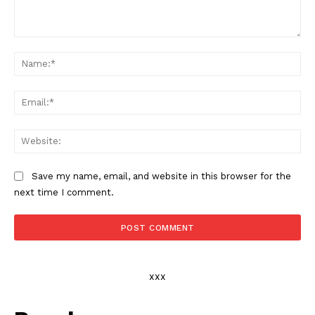
Comment:
Na
Ema
Web
Save my name, email, and website in this browser for the
next time I comment.
xxx