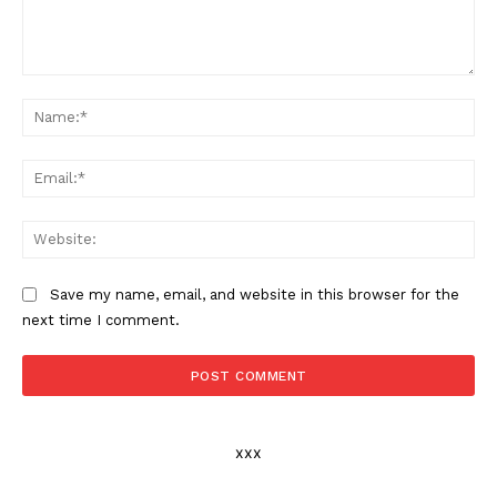
Comment:
Na
Ema
Web
Save my name, email, and website in this browser for the
next time I comment.
xxx