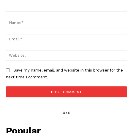
Comment:
Na
Ema
Web
Save my name, email, and website in this browser for the
next time I comment.
xxx
Popular