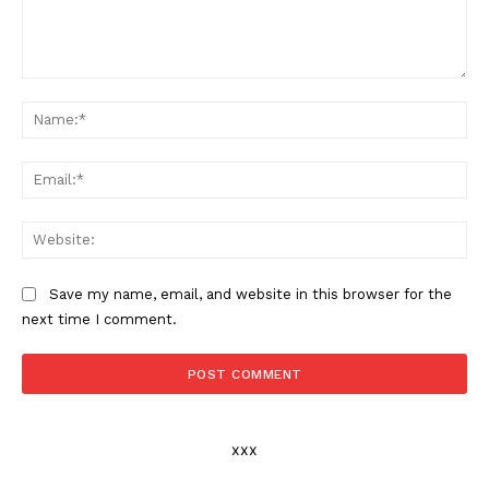
Comment:
Na
Ema
Web
Save my name, email, and website in this browser for the
next time I comment.
xxx