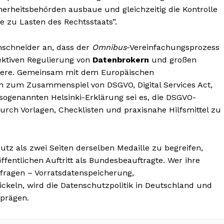
erheitsbehörden ausbaue und gleichzeitig die Kontrolle
ge zu Lasten des Rechtsstaats”.
schneider an, dass der
Omnibus
-Vereinfachungsprozess
ektiven Regulierung von
Datenbrokern
und großen
ssiere. Gemeinsam mit dem Europäischen
n zum Zusammenspiel von DSGVO, Digital Services Act,
 sogenannten Helsinki-Erklärung sei es, die DSGVO-
urch Vorlagen, Checklisten und praxisnahe Hilfsmittel zu
tz als zwei Seiten derselben Medaille zu begreifen,
fentlichen Auftritt als Bundesbeauftragte. Wer ihre
itfragen – Vorratsdatenspeicherung,
ckeln, wird die Datenschutzpolitik in Deutschland und
prägen.