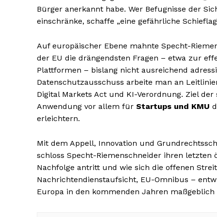
Bürger anerkannt habe. Wer Befugnisse der Sich
einschränke, schaffe „eine gefährliche Schiefla
Auf europäischer Ebene mahnte Specht-Riemen
der EU die drängendsten Fragen – etwa zur eff
Plattformen – bislang nicht ausreichend adre
Datenschutzausschuss arbeite man an Leitlinie
Digital Markets Act und KI-Verordnung. Ziel der
Anwendung vor allem für
Startups und KMU
d
erleichtern.
Mit dem Appell, Innovation und Grundrechtsschu
schloss Specht-Riemenschneider ihren letzten öf
Nachfolge antritt und wie sich die offenen Stre
Nachrichtendienstaufsicht, EU-Omnibus – entwi
Europa in den kommenden Jahren maßgeblich 