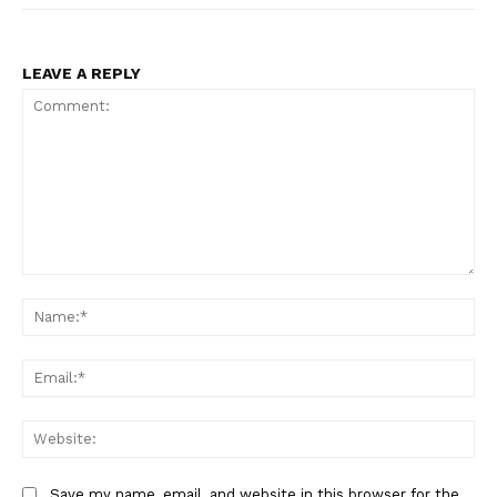
LEAVE A REPLY
Comment:
Na
Ema
Web
Save my name, email, and website in this browser for the