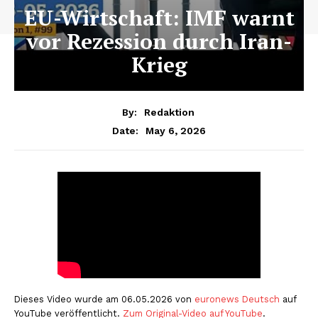
EU-Wirtschaft: IMF warnt
vor Rezession durch Iran-
Krieg
By:
Redaktion
May 6, 2026
Date:
Dieses Video wurde am 06.05.2026 von
euronews Deutsch
auf
YouTube veröffentlicht.
Zum Original-Video auf YouTube
.