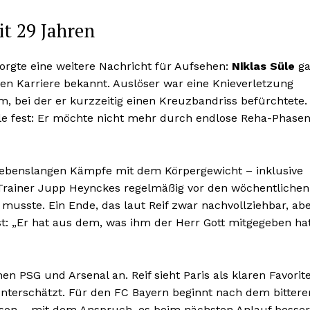
it 29 Jahren
rgte eine weitere Nachricht für Aufsehen:
Niklas Süle
ga
en Karriere bekannt. Auslöser war eine Knieverletzung
, bei der er kurzzeitig einen Kreuzbandriss befürchtete.
e fest: Er möchte nicht mehr durch endlose Reha-Phase
lebenslangen Kämpfe mit dem Körpergewicht – inklusive
r Trainer Jupp Heynckes regelmäßig vor den wöchentlichen
musste. Ein Ende, das laut Reif zwar nachvollziehbar, ab
st: „Er hat aus dem, was ihm der Herr Gott mitgegeben hat
 PSG und Arsenal an. Reif sieht Paris als klaren Favorit
unterschätzt. Für den FC Bayern beginnt nach dem bittere
ison – mit dem Anspruch, es beim nächsten Anlauf besser