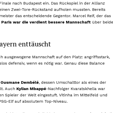
Finale nach Budapest ein. Das Rückspiel in der Allianz
e einen Zwei-Tore-Rückstand aufholen mussten. Bereits
eister das entscheidende Gegentor. Marcel Reif, der das
:
Paris war die verdient bessere Mannschaft
über beid
ayern enttäuscht
sch ausgewogene Mannschaft auf den Platz: angriffsstark,
los defensiv, wenn es nötig war. Genau diese Balance
r
Ousmane Dembélé
, dessen Umschalttor als eines der
lt. Auch
Kylian Mbappé
-Nachfolger Kvaratskhelia war
Spieler der Welt eingestuft. Vitinha im Mittelfeld und
PSG-Elf auf absolutem Top-Niveau.