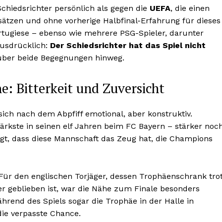
Schiedsrichter persönlich als gegen die
UEFA
, die einen
sätzen und ohne vorherige Halbfinal-Erfahrung für dieses
ortugiese – ebenso wie mehrere PSG-Spieler, darunter
ausdrücklich:
Der Schiedsrichter hat das Spiel nicht
über beide Begegnungen hinweg.
: Bitterkeit und Zuversicht
ich nach dem Abpfiff emotional, aber konstruktiv.
ärkste in seinen elf Jahren beim FC Bayern – stärker noc
eugt, dass diese Mannschaft das Zeug hat, die Champions
ür den englischen Torjäger, dessen Trophäenschrank tro
eer geblieben ist, war die Nähe zum Finale besonders
hrend des Spiels sogar die Trophäe in der Halle in
ie verpasste Chance.