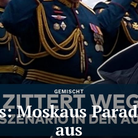
GEMISCHT
s: Moskaus Parade
aus