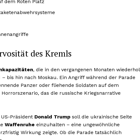
f dem Roten Platz
r Raketenabwehrsysteme
nenangriffe
vosität des Kremls
nkapazitäten
, die in den vergangenen Monaten wiederhol
d – bis hin nach Moskau. Ein Angriff während der Parade
rennende Panzer oder fliehende Soldaten auf dem
Horrorszenario, das die russische Kriegsnarrative
. US-Präsident
Donald Trump
soll die ukrainische Seite
le
Waffenruhe
einzuhalten – eine ungewöhnliche
zfristig Wirkung zeigte. Ob die Parade tatsächlich