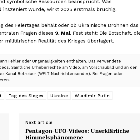
 und symbolische Ressourcen beansprucht. Was
d inszeniert wurde, wirkt 2025 erstmals brüchig.
ng des Feiertages behält oder ob ukrainische Drohnen das
zentralen Fragen dieses
9. Mai
. Fest steht: Die Botschaft, di
r militärischen Realität des Krieges überlagert.
 kann Fehler oder Ungenauigkeiten enthalten. Das verwendete
Videos. Sämtliche Urheberrechte am Video, am Vorschaubild und an den
ube-Kanal-Betreiber (WELT Nachrichtensender). Bei Fragen oder
eren.
d
Tag des Sieges
Ukraine
Wladimir Putin
Next article
Pentagon-UFO-Videos: Unerklärliche
Himmelsphänomene