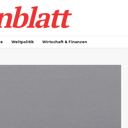
nblatt
ie
Weltpolitik
Wirtschaft & Finanzen