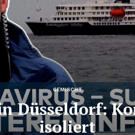
GEMISCHT
in Düsseldorf: K
isoliert