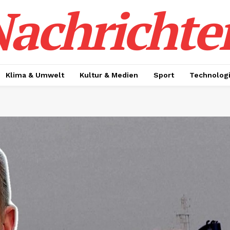
achrichte
Klima & Umwelt
Kultur & Medien
Sport
Technolog