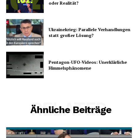
oder Realität?
Ukrainekrieg: Parallele Verhandlungen
statt großer Lösung?
Pentagon-UFO-Videos: Unerklärliche
Himmelsphänomene
RELATED
Ähnliche Beiträge