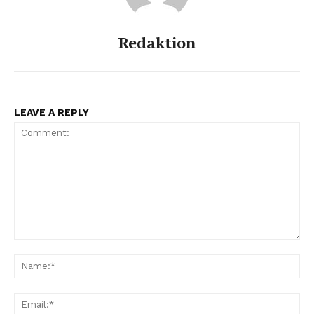
Redaktion
LEAVE A REPLY
Comment:
Na
Ema