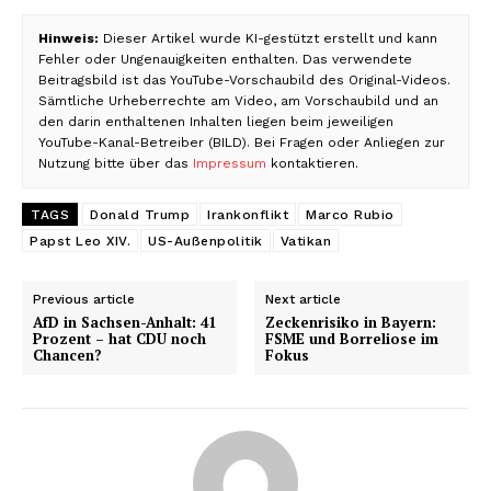
Hinweis:
Dieser Artikel wurde KI-gestützt erstellt und kann
Fehler oder Ungenauigkeiten enthalten. Das verwendete
Beitragsbild ist das YouTube-Vorschaubild des Original-Videos.
Sämtliche Urheberrechte am Video, am Vorschaubild und an
den darin enthaltenen Inhalten liegen beim jeweiligen
YouTube-Kanal-Betreiber (BILD). Bei Fragen oder Anliegen zur
Nutzung bitte über das
Impressum
kontaktieren.
TAGS
Donald Trump
Irankonflikt
Marco Rubio
Papst Leo XIV.
US-Außenpolitik
Vatikan
Previous article
Next article
AfD in Sachsen-Anhalt: 41
Zeckenrisiko in Bayern:
Prozent – hat CDU noch
FSME und Borreliose im
Chancen?
Fokus