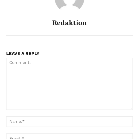
Redaktion
LEAVE A REPLY
Comment:
Na
Ema