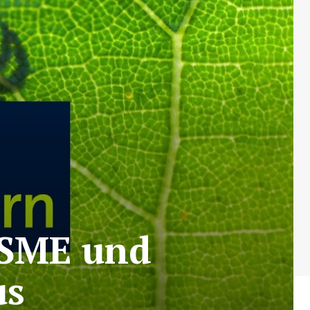
FSME und
us