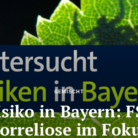
GEMISCHT
isiko in Bayern: 
orreliose im Fok