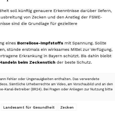
eit soll künftig genauere Erkenntnisse darüber liefern,
 Ausbreitung von Zecken und den Anstieg der FSME-
nisse sind die Grundlage für gezieltere
ung eines
Borreliose-Impfstoffs
mit Spannung. Sollte
en, stünde erstmals ein wirksames Mittel zur Verfügung,
tragene Erkrankung in Bayern schützt. Bis dahin bleibt
Handeln beim Zeckenstich
der beste Schutz.
 kann Fehler oder Ungenauigkeiten enthalten. Das verwendete
Videos. Sämtliche Urheberrechte am Video, am Vorschaubild und an den
be-Kanal-Betreiber (BR24). Bei Fragen oder Anliegen zur Nutzung bitte
Landesamt für Gesundheit
Zecken