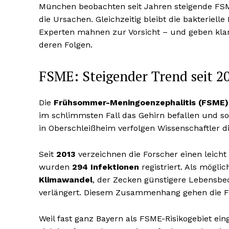
München beobachten seit Jahren steigende FSM
die Ursachen. Gleichzeitig bleibt die bakterielle
Experten mahnen zur Vorsicht – und geben kl
deren Folgen.
FSME: Steigender Trend seit 2
Die
Frühsommer-Meningoenzephalitis (FSME)
im schlimmsten Fall das Gehirn befallen und 
in Oberschleißheim verfolgen Wissenschaftler d
Seit
2013
verzeichnen die Forscher einen leicht
wurden
294 Infektionen
registriert. Als mögli
Klimawandel
, der Zecken günstigere Lebensbed
verlängert. Diesem Zusammenhang gehen die For
Weil fast ganz Bayern als FSME-Risikogebiet ein