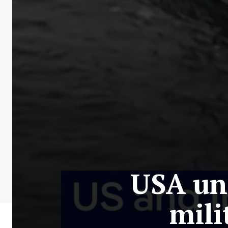
USA un
mili