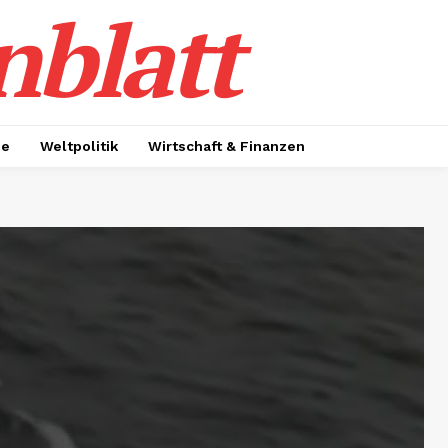
nblatt
ie
Weltpolitik
Wirtschaft & Finanzen