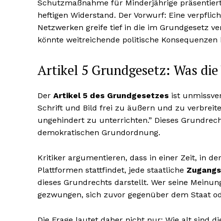
Schutzmaßnahme für Minderjährige präsentiert 
heftigen Widerstand. Der Vorwurf: Eine verpfli
Netzwerken greife tief in die im Grundgesetz v
könnte weitreichende politische Konsequenzen
Artikel 5 Grundgesetz: Was die
Der
Artikel 5 des Grundgesetzes
ist unmissver
Schrift und Bild frei zu äußern und zu verbrei
ungehindert zu unterrichten.” Dieses Grundrecht 
demokratischen Grundordnung.
Kritiker argumentieren, dass in einer Zeit, in de
Plattformen stattfindet, jede staatliche
Zugangsk
dieses Grundrechts darstellt. Wer seine Meinung
gezwungen, sich zuvor gegenüber dem Staat od
Die Frage lautet daher nicht nur: Wie alt sind d