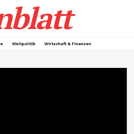
nblatt
ie
Weltpolitik
Wirtschaft & Finanzen