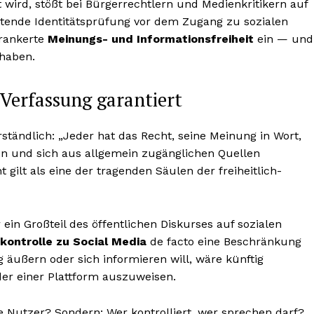
wird, stößt bei Bürgerrechtlern und Medienkritikern auf
chtende Identitätsprüfung vor dem Zugang zu sozialen
erankerte
Meinungs- und Informationsfreiheit
ein — und
 haben.
 Verfassung garantiert
ständlich: „Jeder hat das Recht, seine Meinung in Wort,
ten und sich aus allgemein zugänglichen Quellen
gilt als eine der tragenden Säulen der freiheitlich-
r ein Großteil des öffentlichen Diskurses auf sozialen
ontrolle zu Social Media
de facto eine Beschränkung
 äußern oder sich informieren will, wäre künftig
er einer Plattform auszuweisen.
ie Nutzer? Sondern: Wer kontrolliert, wer sprechen darf?