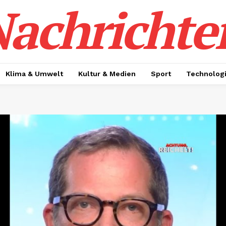
achrichte
Klima & Umwelt
Kultur & Medien
Sport
Technolog