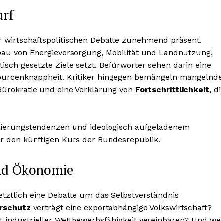
urf
er wirtschaftspolitischen Debatte zunehmend präsent.
mbau von Energieversorgung, Mobilität und Landnutzung,
isch gesetzte Ziele setzt. Befürworter sehen darin eine
ourcenknappheit. Kritiker hingegen bemängeln mangelnd
ürokratie und eine Verklärung von
Fortschrittlichkeit
, d
lisierungstendenzen und ideologisch aufgeladenem
r den künftigen Kurs der Bundesrepublik.
und Ökonomie
etztlich eine Debatte um das Selbstverständnis
rschutz
verträgt eine exportabhängige Volkswirtschaft?
lt industrieller Wettbewerbsfähigkeit vereinbaren? Und we