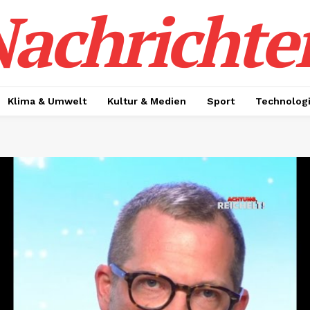
achrichte
Klima & Umwelt
Kultur & Medien
Sport
Technolog