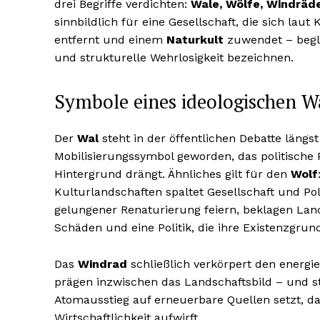
drei Begriffe verdichten:
Wale, Wölfe, Windräd
sinnbildlich für eine Gesellschaft, die sich laut
entfernt und einem
Naturkult
zuwendet – begle
und strukturelle Wehrlosigkeit bezeichnen.
Symbole eines ideologischen W
Der
Wal
steht in der öffentlichen Debatte läng
Mobilisierungssymbol geworden, das politische P
Hintergrund drängt. Ähnliches gilt für den
Wolf
Kulturlandschaften spaltet Gesellschaft und Po
gelungener Renaturierung feiern, beklagen Land
Schäden und eine Politik, die ihre Existenzgrund
Das
Windrad
schließlich verkörpert den energ
prägen inzwischen das Landschaftsbild – und s
Atomausstieg auf erneuerbare Quellen setzt, d
Wirtschaftlichkeit aufwirft.