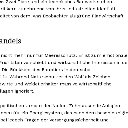
er
. Zwei Tiere und ein technisches Bauwerk stehen
 Kritikern zunehmend von ihrer industriellen Identität
itet von dem, was Beobachter als grüne Planwirtschaft
andels
st nicht mehr nur für Meeresschutz. Er ist zum emotional
rioritäten verschiebt und wirtschaftliche Interessen in d
: Die Rückkehr des Raubtiers in deutsche
litik. Während Naturschützer den Wolf als Zeichen
wirte und Weidetierhalter massive wirtschaftliche
lagen ignoriert.
iepolitischen Umbau der Nation. Zehntausende Anlagen
tehen für ein Energiesystem, das nach dem beschleunigt
abei jedoch Fragen der Versorgungssicherheit und