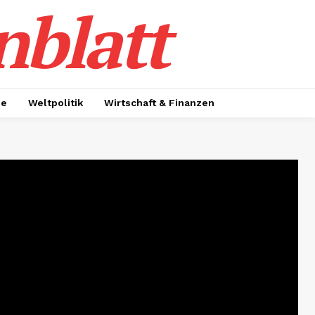
nblatt
ie
Weltpolitik
Wirtschaft & Finanzen