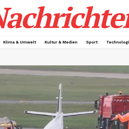
achrichte
Klima & Umwelt
Kultur & Medien
Sport
Technolog