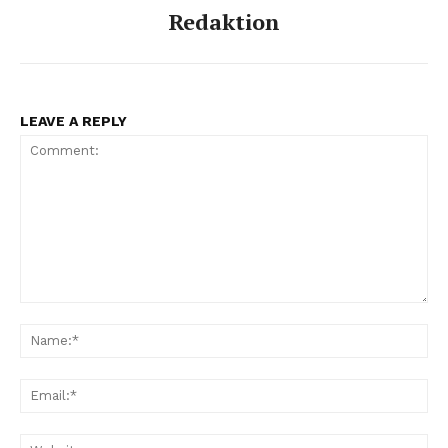
Redaktion
LEAVE A REPLY
Comment:
Na
Ema
Web