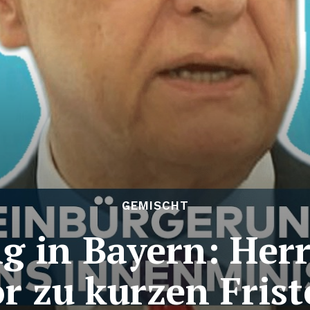
GEMISCHT
g in Bayern: He
r zu kurzen Fris