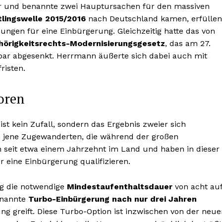
vor und benannte zwei Hauptursachen für den massiven
tlingswelle 2015/2016
nach Deutschland kamen, erfüllen
ngen für eine Einbürgerung. Gleichzeitig hatte das von
örigkeitsrechts-Modernisierungsgesetz
, das am 27.
rbar abgesenkt. Herrmann äußerte sich dabei auch mit
risten.
oren
st kein Zufall, sondern das Ergebnis zweier sich
 jene Zugewanderten, die während der großen
seit etwa einem Jahrzehnt im Land und haben in dieser
ür eine Einbürgerung qualifizieren.
g die notwendige
Mindestaufenthaltsdauer
von acht au
enannte
Turbo-Einbürgerung nach nur drei Jahren
ung greift. Diese Turbo-Option ist inzwischen von der neu