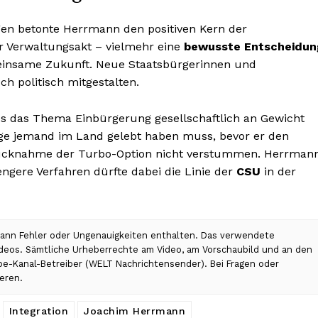
ngen betonte Herrmann den positiven Kern der
er Verwaltungsakt – vielmehr eine
bewusste Entscheidun
meinsame Zukunft. Neue Staatsbürgerinnen und
ch politisch mitgestalten.
s das Thema Einbürgerung gesellschaftlich an Gewicht
ange jemand im Land gelebt haben muss, bevor er den
 Rücknahme der Turbo-Option nicht verstummen. Herrman
engere Verfahren dürfte dabei die Linie der
CSU
in der
 kann Fehler oder Ungenauigkeiten enthalten. Das verwendete
Videos. Sämtliche Urheberrechte am Video, am Vorschaubild und an den
ube-Kanal-Betreiber (WELT Nachrichtensender). Bei Fragen oder
eren.
Integration
Joachim Herrmann