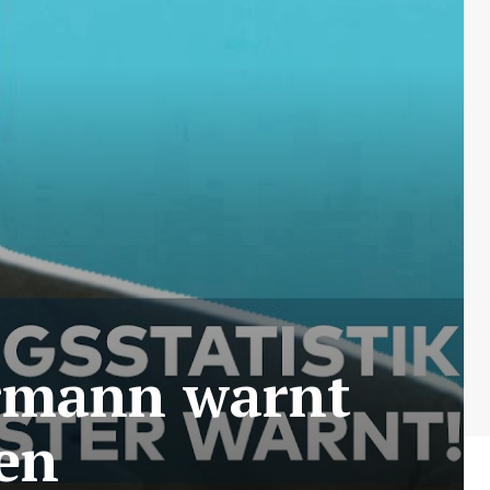
rrmann warnt
ten