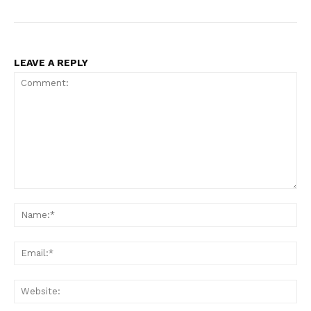
LEAVE A REPLY
Comment:
Na
Ema
Web