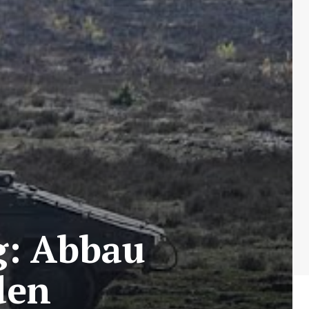
g: Abbau
den