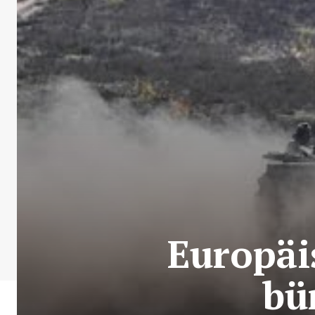
Europäi
bü