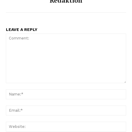
Redaktion
LEAVE A REPLY
Comment:
Na
Ema
Web