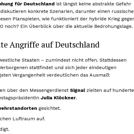
ohung für Deutschland
ist längst keine abstrakte Gefahr
 diskutieren konkrete Szenarien, darunter einen russisch
iesen Planspie­len, wie funktioniert der hybride Krieg gege
TO noch? Ein Überblick über die aktuelle Bedrohungslage.
te Angriffe auf Deutschland
westliche Staaten – zumindest nicht offen. Stattdessen
 Verborgenen stattfindet und sich jeder eindeutigen
ngsten Vergangenheit verdeutlichen das Ausmaß:
ten über den Messengerdienst
Signal
zielten auf hunderte
stagspräsidentin
Julia Klöckner
.
ehrstandorten
gesichtet.
chen Luftraum auf.
igt.