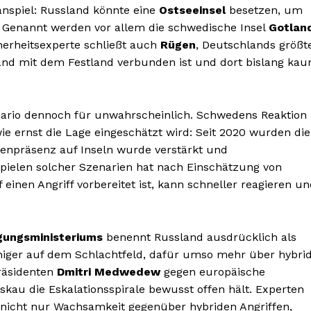
lanspiel: Russland könnte eine
Ostseeinsel
besetzen, um
. Genannt werden vor allem die schwedische Insel
Gotlan
cherheitsexperte schließt auch
Rügen
, Deutschlands größt
tland mit dem Festland verbunden ist und dort bislang ka
enario dennoch für unwahrscheinlich. Schwedens Reaktion
ie ernst die Lage eingeschätzt wird: Seit 2020 wurden die
penpräsenz auf Inseln wurde verstärkt und
pielen solcher Szenarien hat nach Einschätzung von
einen Angriff vorbereitet ist, kann schneller reagieren u
igungsministeriums
benennt Russland ausdrücklich als
iger auf dem Schlachtfeld, dafür umso mehr über hybri
räsidenten
Dmitri Medwedew
gegen europäische
au die Eskalationsspirale bewusst offen hält. Experten
ert nicht nur Wachsamkeit gegenüber hybriden Angriffen,