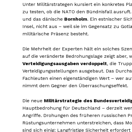
Unter Militärstrategen kursiert ein konkretes P
zu testen, ob die NATO den Bündnisfall ausruft
und das dänische
Bornholm
. Ein estnischer Si
Insel, nicht aus – weil sie im Gegensatz zu Go
militärische Präsenz besteht.
Die Mehrheit der Experten hält ein solches Sz
auf die veränderte Bedrohungslage zeigt aber, w
Verteidigungsausgaben verdoppelt
, die Trup
Verteidigungsstellungen ausgebaut. Das Durchs
Fachleuten einen eigenständigen Wert – wer auf 
nimmt dem Gegner den Überraschungseffekt.
Die neue
Militärstrategie des Bundesverteid
Hauptbedrohung für Deutschland – derzeit wen
Angriffe. Drohungen des früheren russischen P
Rüstungsunternehmen unterstreichen, dass Mosk
sind sich einig: Langfristige Sicherheit erford