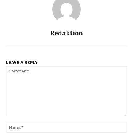
Redaktion
LEAVE A REPLY
Comment:
Na