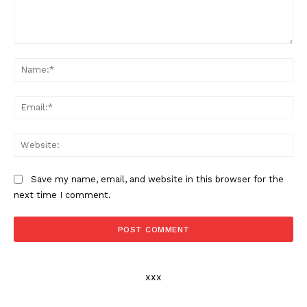
Comment:
Na
Ema
Web
Save my name, email, and website in this browser for the
next time I comment.
xxx