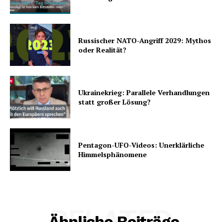
Russischer NATO-Angriff 2029: Mythos
oder Realität?
Ukrainekrieg: Parallele Verhandlungen
statt großer Lösung?
Pentagon-UFO-Videos: Unerklärliche
Himmelsphänomene
RELATED
Ähnliche Beiträge