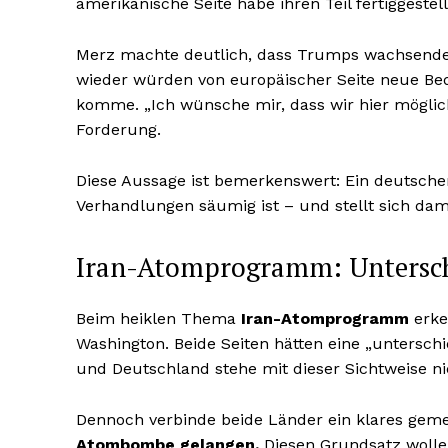
amerikanische Seite habe ihren Teil fertiggestel
Merz machte deutlich, dass Trumps wachsende 
wieder würden von europäischer Seite neue Bed
komme. „Ich wünsche mir, dass wir hier mögli
Forderung.
Diese Aussage ist bemerkenswert: Ein deutsche
Verhandlungen säumig ist – und stellt sich damit
Iran-Atomprogramm: Unterschi
Beim heiklen Thema
Iran-Atomprogramm
erke
Washington. Beide Seiten hätten eine „unterschi
und Deutschland stehe mit dieser Sichtweise nic
Dennoch verbinde beide Länder ein klares gem
Atombombe gelangen.
Diesen Grundsatz woll