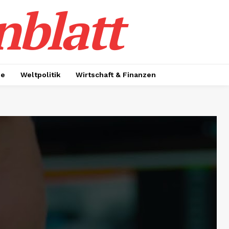
nblatt
ie
Weltpolitik
Wirtschaft & Finanzen