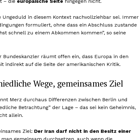
lt – die
europäische Seite
hingegen nicht.
Ungeduld in diesem Kontext nachvollziehbar sei. Immer
ingungen formuliert, ohne dass ein Abschluss zustande
chst schnell zu einem Abkommen kommen”, so seine
r Bundeskanzler räumt offen ein, dass Europa in den
 indirekt auf die Seite der amerikanischen Kritik.
edliche Wege, gemeinsames Ziel
nnt Merz durchaus Differenzen zwischen Berlin und
edliche Betrachtung” der Lage – das sei kein Geheimnis,
ht allein.
einsames Ziel:
Der Iran darf nicht in den Besitz einer
e man gemeinsam durchsetzen, auch wenn die