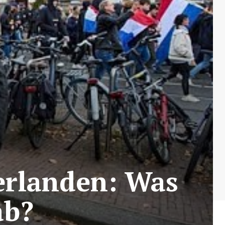
derlanden: Was
ab?