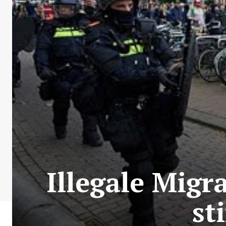
Illegale Migr
st