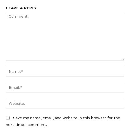
LEAVE A REPLY
Comment:
Na
Ema
Web
Save my name, email, and website in this browser for the
next time I comment.