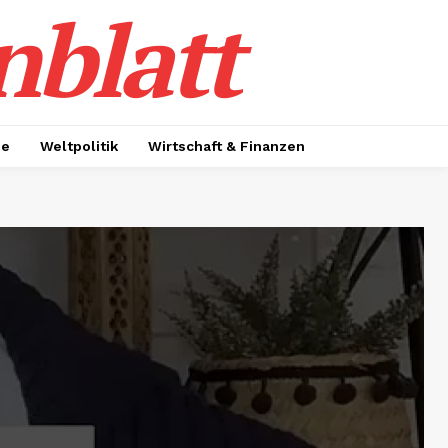
nblatt
ie
Weltpolitik
Wirtschaft & Finanzen