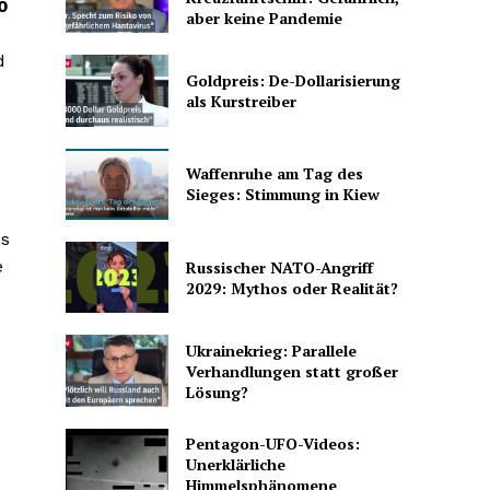
0
aber keine Pandemie
d
Goldpreis: De-Dollarisierung
als Kurstreiber
Waffenruhe am Tag des
Sieges: Stimmung in Kiew
es
e
Russischer NATO-Angriff
2029: Mythos oder Realität?
Ukrainekrieg: Parallele
Verhandlungen statt großer
Lösung?
Pentagon-UFO-Videos:
Unerklärliche
Himmelsphänomene