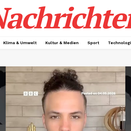
achrichte
Klima & Umwelt
Kultur & Medien
Sport
Technolog