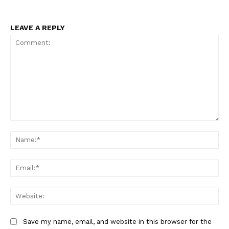
LEAVE A REPLY
Comment:
Na
Ema
Web
Save my name, email, and website in this browser for the