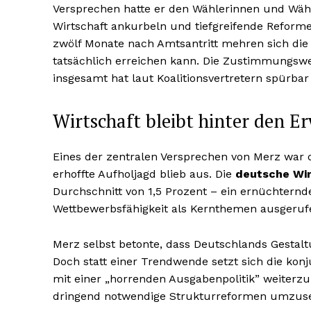
Versprechen hatte er den Wählerinnen und Wäh
Wirtschaft ankurbeln und tiefgreifende Refor
zwölf Monate nach Amtsantritt mehren sich die 
tatsächlich erreichen kann. Die Zustimmungswer
insgesamt hat laut Koalitionsvertretern spürba
Wirtschaft bleibt hinter den 
Eines der zentralen Versprechen von Merz war 
erhoffte Aufholjagd blieb aus. Die
deutsche Wir
Durchschnitt von 1,5 Prozent – ein ernüchternd
Wettbewerbsfähigkeit als Kernthemen ausgerufe
Merz selbst betonte, dass Deutschlands Gestaltu
Doch statt einer Trendwende setzt sich die konju
mit einer „horrenden Ausgabenpolitik” weiterz
dringend notwendige Strukturreformen umzuse