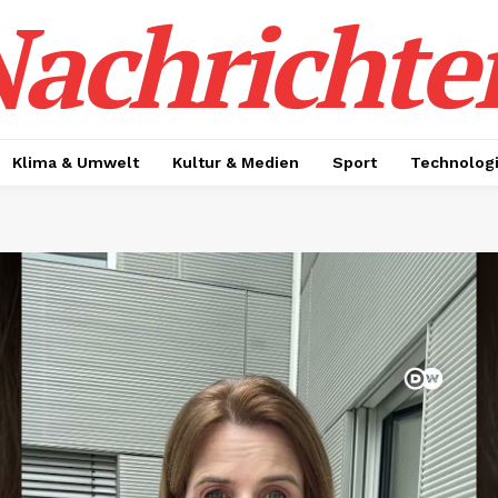
achrichte
Klima & Umwelt
Kultur & Medien
Sport
Technolog