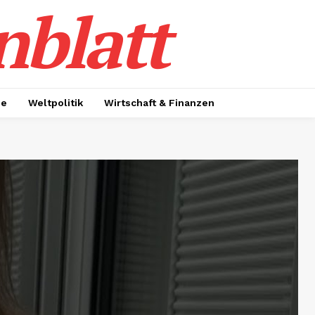
nblatt
ie
Weltpolitik
Wirtschaft & Finanzen