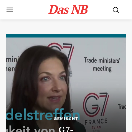
Das NB
GEMISCHT
G7-