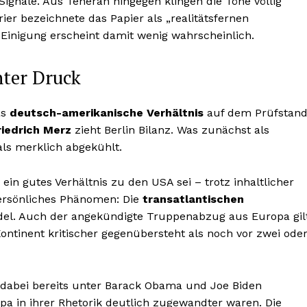
 Signale. Aus Teheran hingegen klingen die Töne völlig
ier bezeichnete das Papier als „realitätsfernen
Einigung erscheint damit wenig wahrscheinlich.
nter Druck
as
deutsch-amerikanische Verhältnis
auf dem Prüfstand
riedrich Merz
zieht Berlin Bilanz. Was zunächst als
als merklich abgekühlt.
 ein gutes Verhältnis zu den USA sei – trotz inhaltlicher
persönliches Phänomen: Die
transatlantischen
del. Auch der angekündigte Truppenabzug aus Europa gil
ontinent kritischer gegenübersteht als noch vor zwei ode
dabei bereits unter Barack Obama und Joe Biden
a in ihrer Rhetorik deutlich zugewandter waren. Die