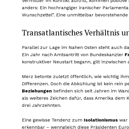
Vermittler im Konflikt auftritt, kommen positive
anders: Ein hochrangiger iranischer Parlamentar
Wunschzettel”. Eine unmittelbar bevorstehende 
Transatlantisches Verhältnis u
Parallel zur Lage im Nahen Osten steht auch d
Ein Jahr nach Amtsantritt von Bundeskanzler
F
konstruktiver Neustart begann, gilt inzwischen 
Merz betonte zuletzt öffentlich, wie wichtig ihm
Differenzen. Doch die Abkühlung ist kein rein 
Beziehungen
befinden sich seit Jahren im Wan
als weiteres Zeichen dafür, dass Amerika dem K
drei Jahrzehnten.
Eine gewisse Tendenz zum
Isolationismus
war 
erkennbar – wenngleich diese Präsidenten Europ