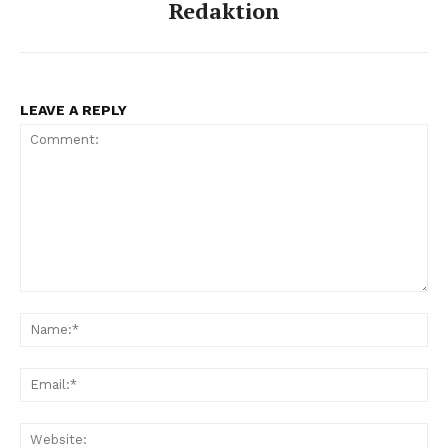
Redaktion
LEAVE A REPLY
Comment:
Na
Ema
Web