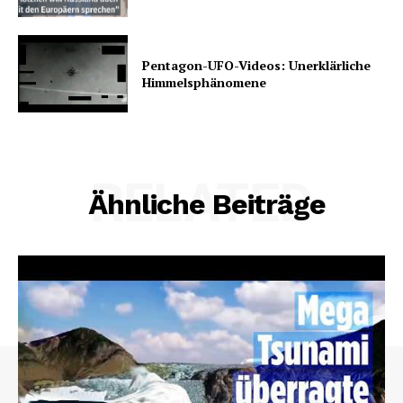
Pentagon-UFO-Videos: Unerklärliche
Himmelsphänomene
RELATED
Ähnliche Beiträge