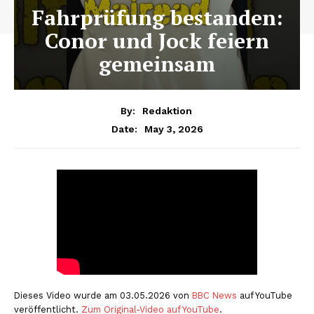
Fahrprüfung bestanden:
Conor und Jock feiern
gemeinsam
By:
Redaktion
May 3, 2026
Date:
Dieses Video wurde am 03.05.2026 von
BBC News
auf YouTube
veröffentlicht.
Zum Original-Video auf YouTube
.