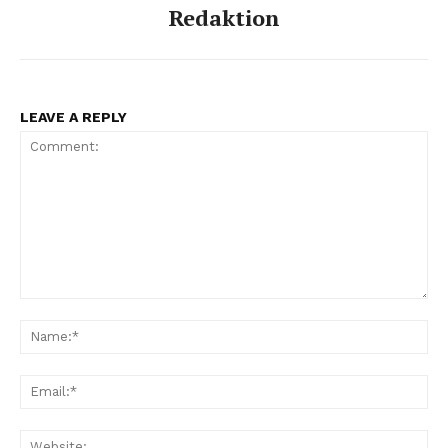
Redaktion
LEAVE A REPLY
Comment:
Na
Ema
Web