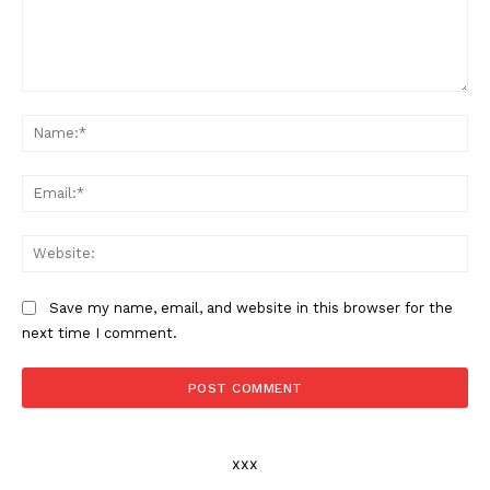
Comment:
Na
Ema
Web
Save my name, email, and website in this browser for the
next time I comment.
xxx