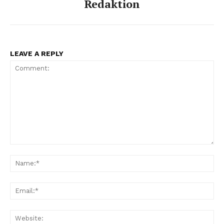
Redaktion
LEAVE A REPLY
Comment:
Na
Ema
Web