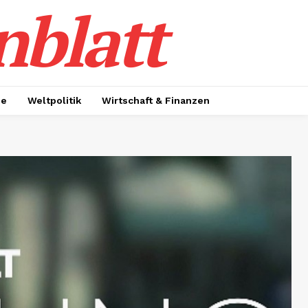
nblatt
ie
Weltpolitik
Wirtschaft & Finanzen