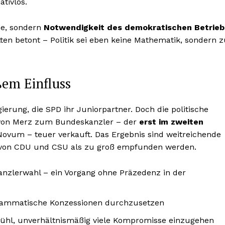
ativlos.
he, sondern
Notwendigkeit des demokratischen Betrieb
tten betont – Politik sei eben keine Mathematik, sondern 
ßem Einfluss
gierung, die SPD ihr Juniorpartner. Doch die politische
hl von Merz zum Bundeskanzler – der
erst im zweiten
 Novum – teuer verkauft. Das Ergebnis sind weitreichende
en von CDU und CSU als zu groß empfunden werden.
anzlerwahl – ein Vorgang ohne Präzedenz in der
ogrammatische Konzessionen durchzusetzen
fühl, unverhältnismäßig viele Kompromisse einzugehen