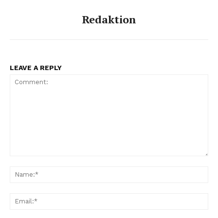
Redaktion
LEAVE A REPLY
Comment:
Na
Ema