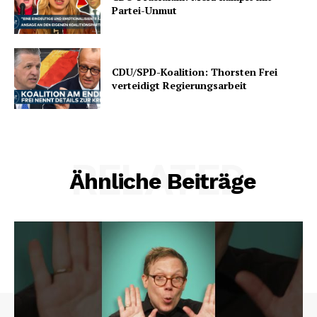
Partei-Unmut
CDU/SPD-Koalition: Thorsten Frei
verteidigt Regierungsarbeit
RELATED
Ähnliche Beiträge