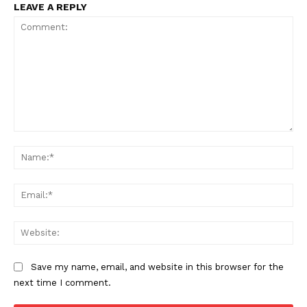
LEAVE A REPLY
Comment:
Na
Ema
Web
Save my name, email, and website in this browser for the
next time I comment.