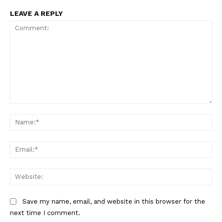
LEAVE A REPLY
Comment:
Na
Ema
Web
Save my name, email, and website in this browser for the
next time I comment.