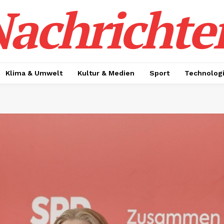
achrichte
Klima & Umwelt
Kultur & Medien
Sport
Technolog