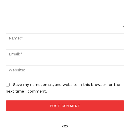
Comment:
Na
Ema
Web
Save my name, email, and website in this browser for the
next time I comment.
xxx