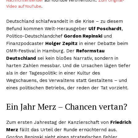
Nachrichtensender
auf YouTube veröffentlicht.
Zum Original-
Video auf YouTube
.
Deutschland schlafwandelt in die Krise – zu diesem
Befund kommen Welt-Herausgeber
Ulf Poschardt
,
Politico-Deutschlandchef
Gordon Repinski
und
Finanzpodcaster
Holger Zepitz
in einer Debatte beim
OMR-Festival in Hamburg. Der
Reformstau
Deutschland
sei kein bloßes Narrativ, sondern in
harten Zahlen messbar. Und die Ursachen lägen tiefer
als in der Tagespolitik: in einer Kultur des
Wegschauens, des Verwaltens statt Gestaltens – und
eines politischen Betriebs, der reden der Tat vorzieht.
Ein Jahr Merz – Chancen vertan?
Zum ersten Jahrestag der Kanzlerschaft von
Friedrich
Merz
fällt das Urteil der Runde ernüchternd aus.
Gordon Repinski sieht einen strategischen Fehler