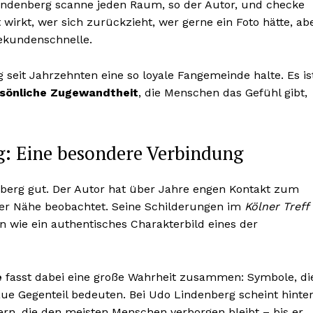
Lindenberg scanne jeden Raum, so der Autor, und checke
t wirkt, wer sich zurückzieht, wer gerne ein Foto hätte, ab
 Sekundenschnelle.
 seit Jahrzehnten eine so loyale Fangemeinde halte. Es is
sönliche Zugewandtheit
, die Menschen das Gefühl gibt,
g: Eine besondere Verbindung
berg gut. Der Autor hat über Jahre engen Kontakt zum
er Nähe beobachtet. Seine Schilderungen im
Kölner Treff
n wie ein authentisches Charakterbild eines der
e
fasst dabei eine große Wahrheit zusammen: Symbole, di
e Gegenteil bedeuten. Bei Udo Lindenberg scheint hinte
n, die den meisten Menschen verborgen bleibt – bis er