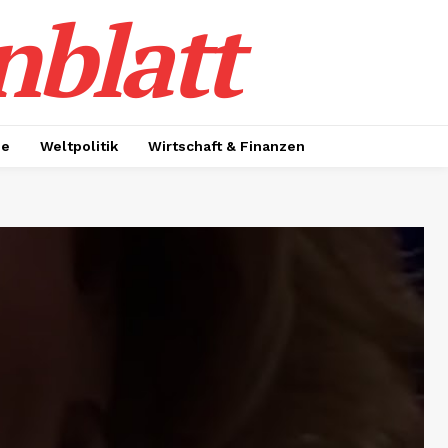
nblatt
ie
Weltpolitik
Wirtschaft & Finanzen