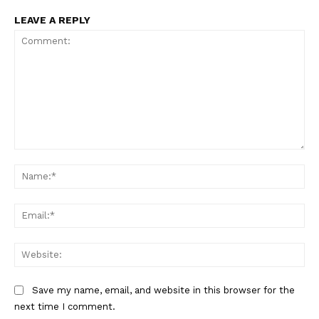
LEAVE A REPLY
Comment:
Na
Ema
Web
Save my name, email, and website in this browser for the
next time I comment.