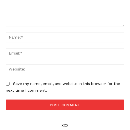
Comment:
Na
Ema
Web
Save my name, email, and website in this browser for the
next time I comment.
xxx